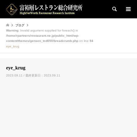
検索
ブログ
Warning
: Invalid argument supplied for foreach() in
/home/rpartners/restaurant.ne.jp/public_html/wp-
content/themes/gensen_tcd050/breadcrumb.php
on line
94
eye_krug
eye_krug
2023.09.11 / 最終更新日：2023.09.11