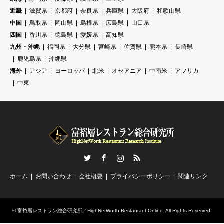
近畿
滋賀県
京都府
奈良県
兵庫県
大阪府
和歌山県
中国
鳥取県
岡山県
島根県
広島県
山口県
四国
香川県
徳島県
愛媛県
高知県
九州・沖縄
福岡県
大分県
宮崎県
佐賀県
熊本県
長崎県
鹿児島県
沖縄県
海外
アジア
ヨーロッパ
北米
オセアニア
中南米
アフリカ
中東
Twitter
Facebook
Instagram
RSS
ホーム
お問い合わせ
会社概要
プライバシーポリシー
関連リンク
©
富裕層レストラン総合研究所／HighNetWorth Restaurant Online
. All Rights Reserved.