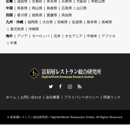
近畿
滋賀県
京都府
奈良県
兵庫県
大阪府
和歌山県
中国
鳥取県
岡山県
島根県
広島県
山口県
四国
香川県
徳島県
愛媛県
高知県
九州・沖縄
福岡県
大分県
宮崎県
佐賀県
熊本県
長崎県
鹿児島県
沖縄県
海外
アジア
ヨーロッパ
北米
オセアニア
中南米
アフリカ
中東
Twitter
Facebook
Instagram
RSS
ホーム
お問い合わせ
会社概要
プライバシーポリシー
関連リンク
©
富裕層レストラン総合研究所／HighNetWorth Restaurant Online
. All Rights Reserved.