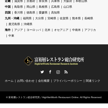
近畿
滋賀県
京都府
奈良県
兵庫県
大阪府
和歌山県
中国
鳥取県
岡山県
島根県
広島県
山口県
四国
香川県
徳島県
愛媛県
高知県
九州・沖縄
福岡県
大分県
宮崎県
佐賀県
熊本県
長崎県
鹿児島県
沖縄県
海外
アジア
ヨーロッパ
北米
オセアニア
中南米
アフリカ
中東
Twitter
Facebook
Instagram
RSS
ホーム
お問い合わせ
会社概要
プライバシーポリシー
関連リンク
©
富裕層レストラン総合研究所／HighNetWorth Restaurant Online
. All Rights Reserved.