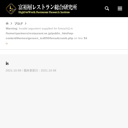
検索
ブログ
Warning
: Invalid argument supplied for foreach() in
/home/rpartners/restaurant.ne.jp/public_html/wp-
content/themes/gensen_tcd050/breadcrumb.php
on line
94
is
is
2021.10.08 / 最終更新日：2021.10.08