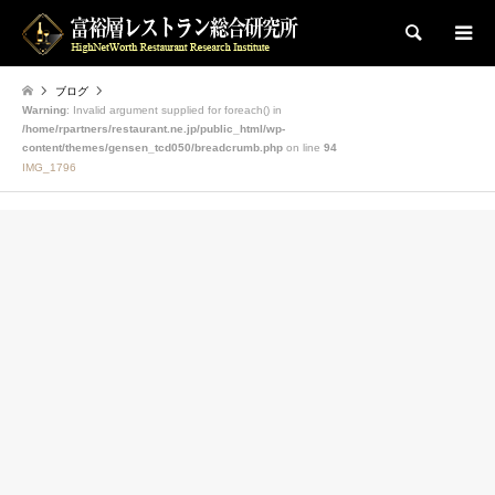
検索
ブログ
Warning
: Invalid argument supplied for foreach() in
/home/rpartners/restaurant.ne.jp/public_html/wp-
content/themes/gensen_tcd050/breadcrumb.php
on line
94
IMG_1796