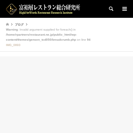
検索
ブログ
Warning
: Invalid argument supplied for foreach() in
/home/rpartners/restaurant.ne.jp/public_html/wp-
content/themes/gensen_tcd050/breadcrumb.php
on line
94
IMG_0893