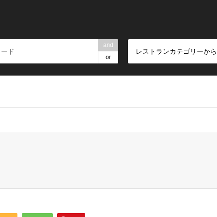
and
レストランカテゴリーから
or
rpartners/restaurant.ne.jp/public_html/wp-content/themes/gens