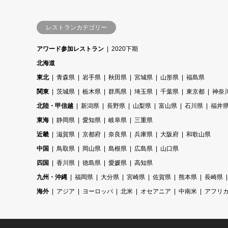
レストランカテゴリー
アワード参加レストラン
2020下期
北海道
東北
青森県
岩手県
秋田県
宮城県
山形県
福島県
関東
茨城県
栃木県
群馬県
埼玉県
千葉県
東京都
神奈
北陸・甲信越
新潟県
長野県
山梨県
富山県
石川県
福井
東海
静岡県
愛知県
岐阜県
三重県
近畿
滋賀県
京都府
奈良県
兵庫県
大阪府
和歌山県
中国
鳥取県
岡山県
島根県
広島県
山口県
四国
香川県
徳島県
愛媛県
高知県
九州・沖縄
福岡県
大分県
宮崎県
佐賀県
熊本県
長崎県
海外
アジア
ヨーロッパ
北米
オセアニア
中南米
アフリ