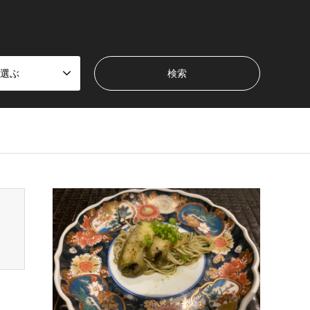
選ぶ
en_tcd050/breadcrumb.php
on line
94