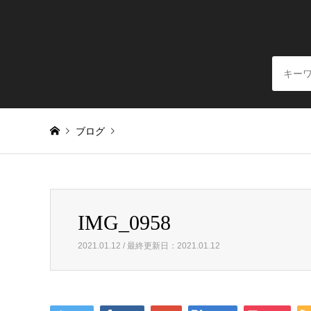
ブログ
Warning
: Invalid argument supplied for foreach() in
/home/
IMG_0958
IMG_0958
2021.01.12 / 最終更新日：2021.01.12