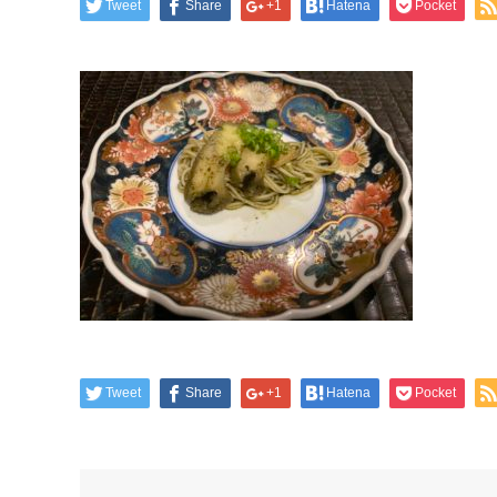
Tweet
Share
+1
Hatena
Pocket
Tweet
Share
+1
Hatena
Pocket