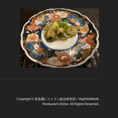
Copyright
©
富裕層レストラン総合研究所／HighNetWorth
Restaurant Online
. All Rights Reserved.