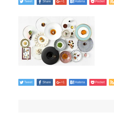
Tweet
Share
+1
Hatena
Pocket
Tweet
Share
+1
Hatena
Pocket