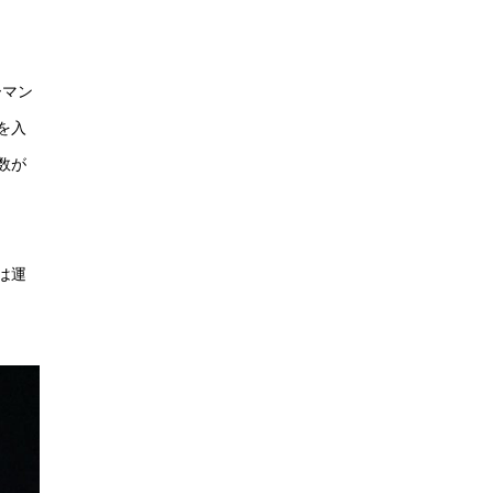
ーマン
を入
数が
は運