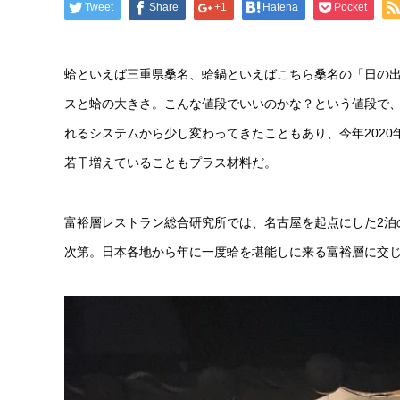
Tweet
Share
+1
Hatena
Pocket
蛤といえば三重県桑名、蛤鍋といえばこちら桑名の「日の
スと蛤の大きさ。こんな値段でいいのかな？という値段で、
れるシステムから少し変わってきたこともあり、今年2020
若干増えていることもプラス材料だ。
富裕層レストラン総合研究所では、名古屋を起点にした2泊
次第。日本各地から年に一度蛤を堪能しに来る富裕層に交