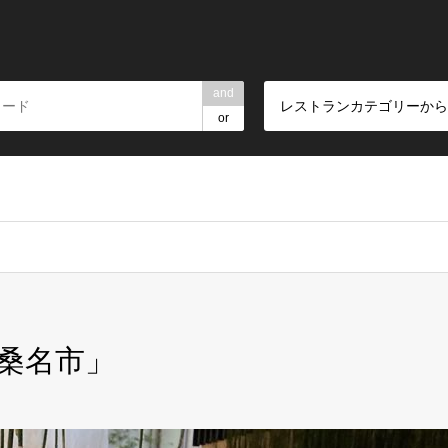
and
レストランカテゴリーから
or
桑名市」