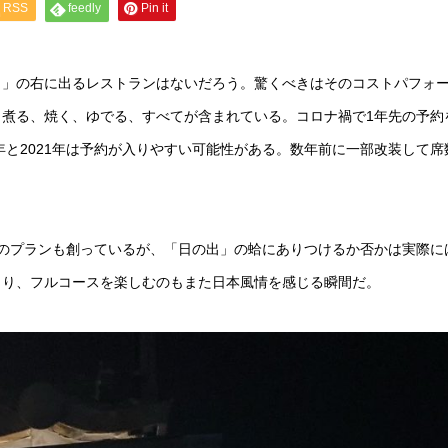
RSS
feedly
Pin it
出」の右に出るレストランはないだろう。驚くべきはそのコストパフォ
煮る、焼く、ゆでる、すべてが含まれている。コロナ禍で1年先の予約
年と2021年は予約が入りやすい可能性がある。数年前に一部改装して席
のプランも創っているが、「日の出」の蛤にありつけるか否かは実際に
じり、フルコースを楽しむのもまた日本風情を感じる瞬間だ。