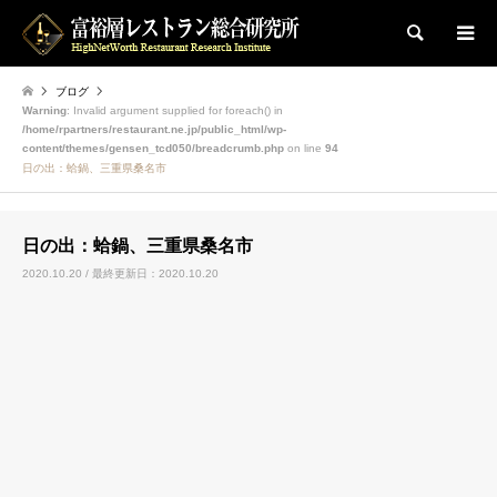
検索
ブログ
Warning
: Invalid argument supplied for foreach() in
/home/rpartners/restaurant.ne.jp/public_html/wp-
content/themes/gensen_tcd050/breadcrumb.php
on line
94
日の出：蛤鍋、三重県桑名市
日の出：蛤鍋、三重県桑名市
2020.10.20 / 最終更新日：2020.10.20