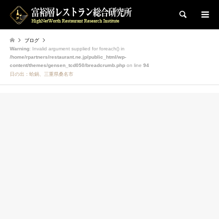
検索
ブログ
Warning
: Invalid argument supplied for foreach() in
/home/rpartners/restaurant.ne.jp/public_html/wp-
content/themes/gensen_tcd050/breadcrumb.php
on line
94
日の出：蛤鍋、三重県桑名市