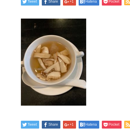
Tweet
Share
+1
Hatena
Pocket
Tweet
Share
+1
Hatena
Pocket