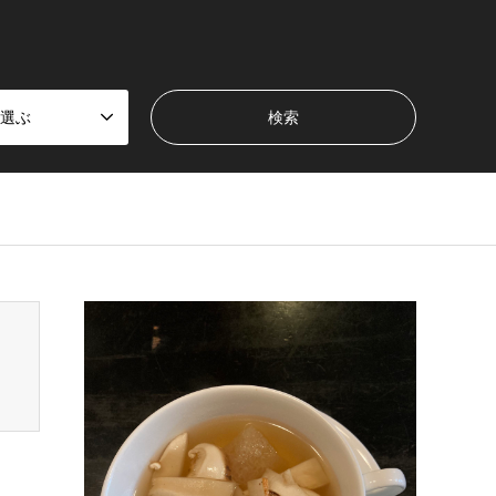
選ぶ
en_tcd050/breadcrumb.php
on line
94