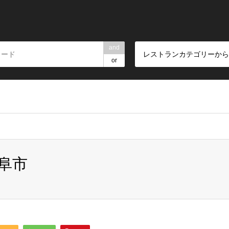
and
レストランカテゴリーから
or
rpartners/restaurant.ne.jp/public_html/wp-content/themes/gens
阜市