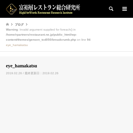
検索
ブログ
Warning
: Invalid argument supplied for foreach() in
/home/rpartners/restaurant.ne.jp/public_html/wp-
content/themes/gensen_tcd050/breadcrumb.php
on line
94
eye_hamakatsu
eye_hamakatsu
2019.02.26 / 最終更新日：2019.02.26