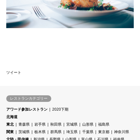
ツイート
レストランカテゴリー
アワード参加レストラン
2020下期
北海道
東北
青森県
岩手県
秋田県
宮城県
山形県
福島県
関東
茨城県
栃木県
群馬県
埼玉県
千葉県
東京都
神奈川県
北陸・甲信越
新潟県
長野県
山梨県
富山県
石川県
福井県