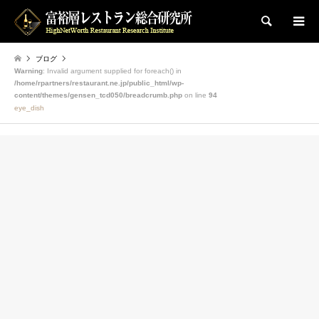
検索
ブログ
Warning
: Invalid argument supplied for foreach() in
/home/rpartners/restaurant.ne.jp/public_html/wp-
content/themes/gensen_tcd050/breadcrumb.php
on line
94
eye_dish