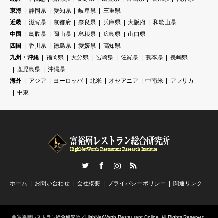
東海
静岡県
愛知県
岐阜県
三重県
近畿
滋賀県
京都府
奈良県
兵庫県
大阪府
和歌山県
中国
鳥取県
岡山県
島根県
広島県
山口県
四国
香川県
徳島県
愛媛県
高知県
九州・沖縄
福岡県
大分県
宮崎県
佐賀県
熊本県
長崎県
鹿児島県
沖縄県
海外
アジア
ヨーロッパ
北米
オセアニア
中南米
アフリカ
中東
Twitter
Facebook
Instagram
RSS
ホーム
お問い合わせ
会社概要
プライバシーポリシー
関連リンク
©
富裕層レストラン総合研究所／HighNetWorth Restaurant Online
. All Rights Reserved.