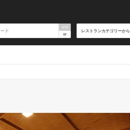
and
レストランカテゴリーから
or
rpartners/restaurant.ne.jp/public_html/wp-content/themes/gens