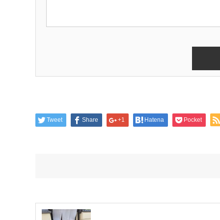
Tweet
Share
+1
Hatena
Pocket