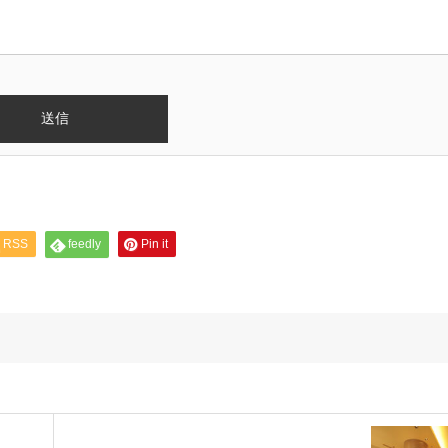
RSS
feedly
Pin it