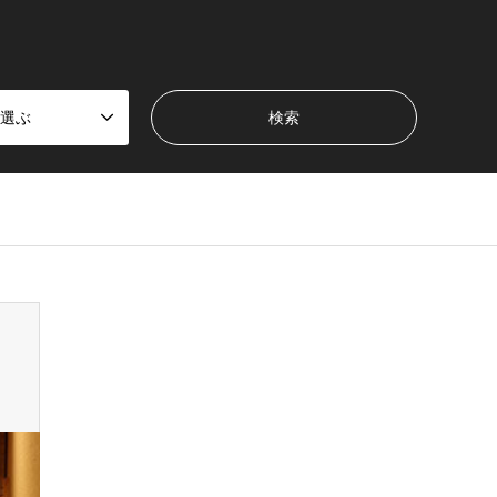
選ぶ
en_tcd050/breadcrumb.php
on line
94