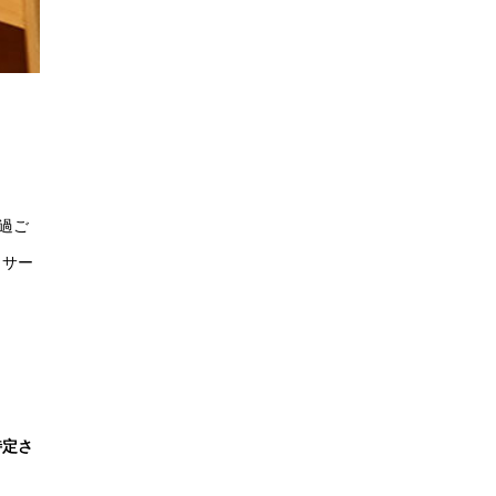
過ご
ェサー
特定さ