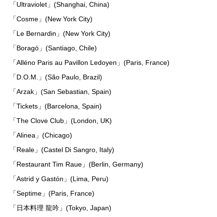
「Ultraviolet」(Shanghai, China)
「Cosme」(New York City)
「Le Bernardin」(New York City)
「Boragó」(Santiago, Chile)
「Alléno Paris au Pavillon Ledoyen」(Paris, France)
「D.O.M.」(São Paulo, Brazil)
「Arzak」(San Sebastian, Spain)
「Tickets」(Barcelona, Spain)
「The Clove Club」(London, UK)
「Alinea」(Chicago)
「Reale」(Castel Di Sangro, Italy)
「Restaurant Tim Raue」(Berlin, Germany)
「Astrid y Gastón」(Lima, Peru)
「Septime」(Paris, France)
「日本料理 龍吟」(Tokyo, Japan)