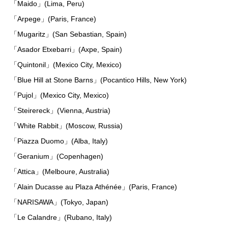
「Maido」(Lima, Peru)
「Arpege」(Paris, France)
「Mugaritz」(San Sebastian, Spain)
「Asador Etxebarri」(Axpe, Spain)
「Quintonil」(Mexico City, Mexico)
「Blue Hill at Stone Barns」(Pocantico Hills, New York)
「Pujol」(Mexico City, Mexico)
「Steirereck」(Vienna, Austria)
「White Rabbit」(Moscow, Russia)
「Piazza Duomo」(Alba, Italy)
「Geranium」(Copenhagen)
「Attica」(Melboure, Australia)
「Alain Ducasse au Plaza Athénée」(Paris, France)
「NARISAWA」(Tokyo, Japan)
「Le Calandre」(Rubano, Italy)