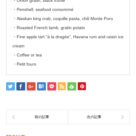
・Onion gratin, black truffle
・Penshell, seafood consommé
・Alaskan king crab, coquille pasta, chili Monte Poro
・Roasted French lamb, gratin potato
・Fine apple tart “à la dragée”, Havana rum and raisin ice
cream
・Coffee or tea
・Petit fours